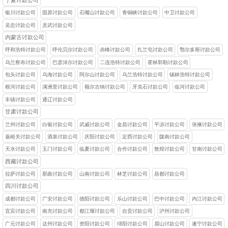
银川讨款公司
固原讨款公司
石嘴山讨款公司
青铜峡讨款公司
中卫讨款公司
吴忠讨款公司
灵武讨款公司
内蒙古讨款公司
呼和浩特讨款公司
呼伦贝尔讨款公司
赤峰讨款公司
扎兰屯讨款公司
鄂尔多斯讨款公司
乌兰察布讨款公司
巴彦淖尔讨款公司
二连浩特讨款公司
霍林郭勒讨款公司
包头讨款公司
乌海讨款公司
阿尔山讨款公司
乌兰浩特讨款公司
锡林浩特讨款公司
根河讨款公司
满洲里讨款公司
额尔古纳讨款公司
牙克石讨款公司
临河讨款公司
丰镇讨款公司
通辽讨款公司
甘肃讨款公司
兰州讨款公司
白银讨款公司
武威讨款公司
金昌讨款公司
平凉讨款公司
张掖讨款公司
嘉峪关讨款公司
酒泉讨款公司
庆阳讨款公司
定西讨款公司
陇南讨款公司
天水讨款公司
玉门讨款公司
临夏讨款公司
合作讨款公司
敦煌讨款公司
甘南讨款公司
西藏讨款公司
拉萨讨款公司
那曲讨款公司
山南讨款公司
林芝讨款公司
昌都讨款公司
四川讨款公司
成都讨款公司
广安讨款公司
德阳讨款公司
乐山讨款公司
巴中讨款公司
内江讨款公司
宜宾讨款公司
南充讨款公司
都江堰讨款公司
自贡讨款公司
泸州讨款公司
广元讨款公司
达州讨款公司
资阳讨款公司
绵阳讨款公司
眉山讨款公司
遂宁讨款公司