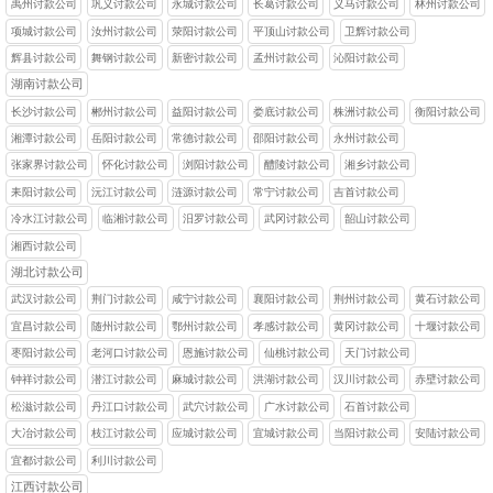
禹州讨款公司
巩义讨款公司
永城讨款公司
长葛讨款公司
义马讨款公司
林州讨款公司
项城讨款公司
汝州讨款公司
荥阳讨款公司
平顶山讨款公司
卫辉讨款公司
辉县讨款公司
舞钢讨款公司
新密讨款公司
孟州讨款公司
沁阳讨款公司
湖南讨款公司
长沙讨款公司
郴州讨款公司
益阳讨款公司
娄底讨款公司
株洲讨款公司
衡阳讨款公司
湘潭讨款公司
岳阳讨款公司
常德讨款公司
邵阳讨款公司
永州讨款公司
张家界讨款公司
怀化讨款公司
浏阳讨款公司
醴陵讨款公司
湘乡讨款公司
耒阳讨款公司
沅江讨款公司
涟源讨款公司
常宁讨款公司
吉首讨款公司
冷水江讨款公司
临湘讨款公司
汨罗讨款公司
武冈讨款公司
韶山讨款公司
湘西讨款公司
湖北讨款公司
武汉讨款公司
荆门讨款公司
咸宁讨款公司
襄阳讨款公司
荆州讨款公司
黄石讨款公司
宜昌讨款公司
随州讨款公司
鄂州讨款公司
孝感讨款公司
黄冈讨款公司
十堰讨款公司
枣阳讨款公司
老河口讨款公司
恩施讨款公司
仙桃讨款公司
天门讨款公司
钟祥讨款公司
潜江讨款公司
麻城讨款公司
洪湖讨款公司
汉川讨款公司
赤壁讨款公司
松滋讨款公司
丹江口讨款公司
武穴讨款公司
广水讨款公司
石首讨款公司
大冶讨款公司
枝江讨款公司
应城讨款公司
宜城讨款公司
当阳讨款公司
安陆讨款公司
宜都讨款公司
利川讨款公司
江西讨款公司