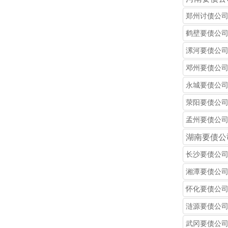
郑州讨债公
鹤壁要债公
漯河要债公
邓州要债公
永城要债公
荥阳要债公
孟州要债公
湖南要债公
长沙要债公
湘潭要债公
怀化要债公
涟源要债公
武冈要债公