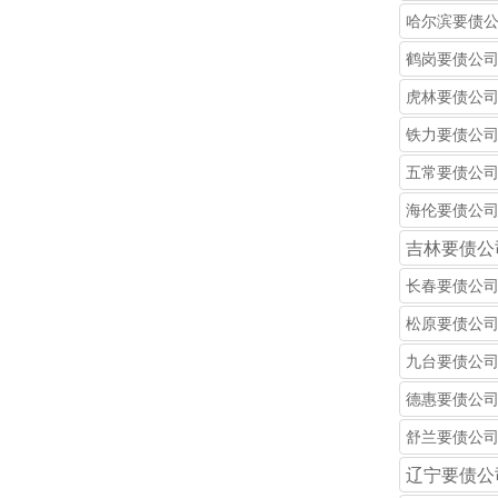
哈尔滨要债
鹤岗要债公
虎林要债公
铁力要债公
五常要债公
海伦要债公
吉林要债公
长春要债公
松原要债公
九台要债公
德惠要债公
舒兰要债公
辽宁要债公