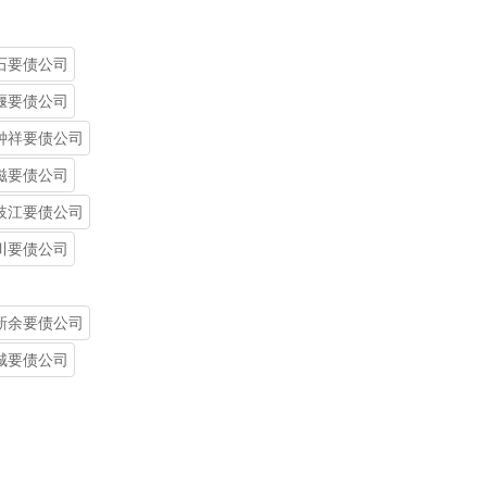
石要债公司
堰要债公司
钟祥要债公司
滋要债公司
枝江要债公司
川要债公司
新余要债公司
城要债公司