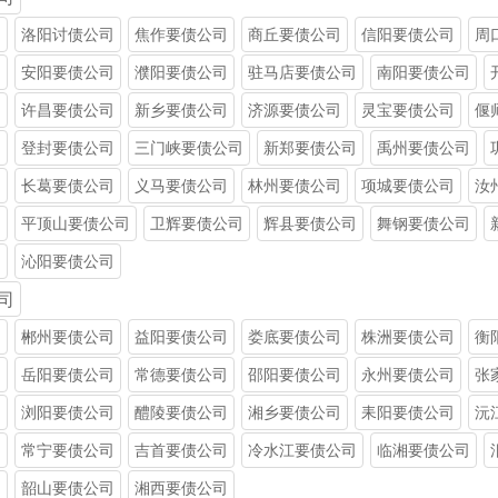
司
洛阳讨债公司
焦作要债公司
商丘要债公司
信阳要债公司
周
司
安阳要债公司
濮阳要债公司
驻马店要债公司
南阳要债公司
司
许昌要债公司
新乡要债公司
济源要债公司
灵宝要债公司
偃
司
登封要债公司
三门峡要债公司
新郑要债公司
禹州要债公司
司
长葛要债公司
义马要债公司
林州要债公司
项城要债公司
汝
司
平顶山要债公司
卫辉要债公司
辉县要债公司
舞钢要债公司
司
沁阳要债公司
司
司
郴州要债公司
益阳要债公司
娄底要债公司
株洲要债公司
衡
司
岳阳要债公司
常德要债公司
邵阳要债公司
永州要债公司
张
司
浏阳要债公司
醴陵要债公司
湘乡要债公司
耒阳要债公司
沅
司
常宁要债公司
吉首要债公司
冷水江要债公司
临湘要债公司
司
韶山要债公司
湘西要债公司