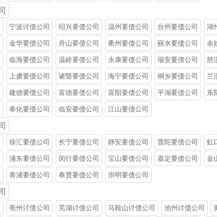
司
司
宁波讨债公司
绍兴要债公司
温州要债公司
台州要债公司
湖
司
金华要债公司
舟山要债公司
衢州要债公司
丽水要债公司
余
司
临海要债公司
温岭要债公司
永康要债公司
瑞安要债公司
慈
司
上虞要债公司
诸暨要债公司
海宁要债公司
桐乡要债公司
兰
司
建德要债公司
富德要债公司
富阳要债公司
平湖要债公司
东
司
奉化要债公司
临安要债公司
江山要债公司
司
司
徐汇要债公司
长宁要债公司
静安要债公司
普陀要债公司
虹
司
浦东要债公司
闵行要债公司
宝山要债公司
嘉定要债公司
金
司
青浦要债公司
奉贤要债公司
崇明要债公司
司
司
亳州讨债公司
芜湖讨债公司
马鞍山讨债公司
池州讨债公司